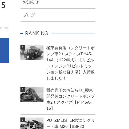
5
お知らせ
ブログ
RANKING
極東開発製コンクリートポ
ンプ車2ｔスクイズPH45-
♪
14A （H22年式）【リビル
トエンジン/リビルトミッ
ション載せ替え済】入荷致
しました！
販売完了のお知らせ_極東
開発製コンクリートポンプ
車2ｔスクイズ【PH45A-
15】
PUTZMEISTER製コンクリ
ート車 M20【BSF20-