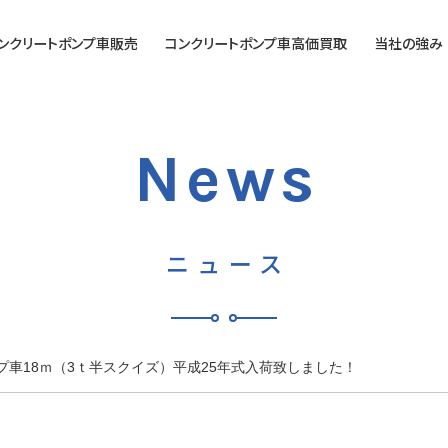
ンクリートポンプ車販売
コンクリートポンプ車高価買取
当社の強み
コンクリートポンプ車高
価買取のご案内
News
高価買取人気機種【コン
クリートポンプ車】
営業時間
ニュース
営業日
車18ｍ（3ｔ半スクイズ）平成25年式入荷致しました！