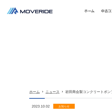
ホーム
中古コ
ホーム
中古コンクリートポンプ車販売
コンクリートポンプ車高価買取
当社の強み
ご購入までの流れ
会社概要
ホーム
ニュース
岩田商会製コンクリートポンプ
お問い合わせ
2023.10.02
お知らせ