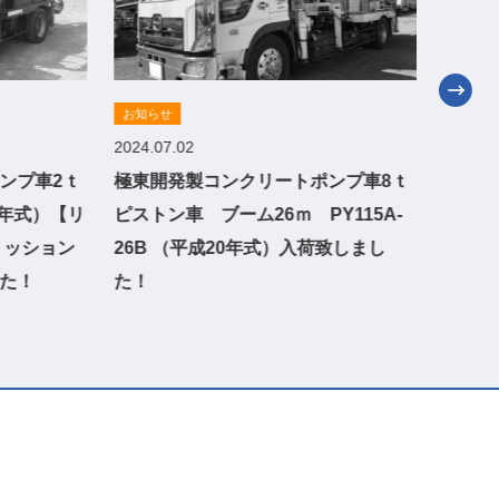
お知らせ
お知ら
2024.07.02
2024.0
ンプ車2ｔ
極東開発製コンクリートポンプ車8ｔ
極東開
22年式）【リ
ピストン車 ブーム26ｍ PY115A-
半スクイ
ミッション
26B （平成20年式）入荷致しまし
式）入
た！
た！