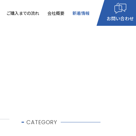
ご購入までの流れ
会社概要
新着情報
閉じる
お問い合わせ
8：30
～
19：00
月～土曜日（祝祭日を除く）お電話は年中無休
でお待ちしております♪
CATEGORY