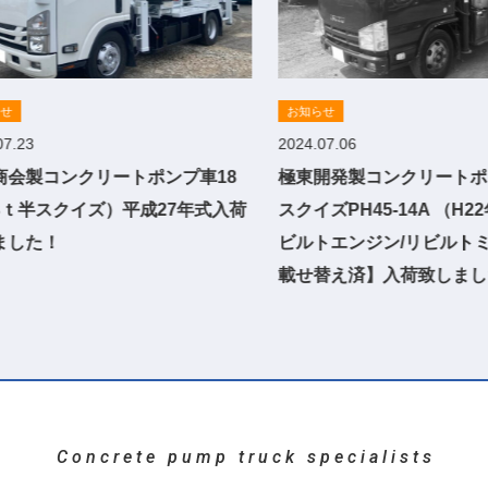
らせ
お知らせ
07.23
2024.07.06
商会製コンクリートポンプ車18
極東開発製コンクリートポ
3ｔ半スクイズ）平成27年式入荷
スクイズPH45-14A （H
ました！
ビルトエンジン/リビルト
載せ替え済】入荷致しまし
Concrete pump truck specialists