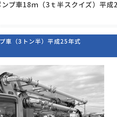
ンプ車18ｍ（3ｔ半スクイズ）平成2
プ車（3トン半）平成25年式
045-900-8604
！
月～土曜日（祝祭日を除く）お電話は年中無休でお待ちしております
8：30
～
19：00