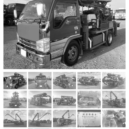
プライバシーポリシー
045-900-8604
月～土曜日（祝祭日を除く）お電話は年中無休でお待ちしてお
ります♪
8：30
～
19：00
商品や買取のご相談はどうぞお気楽にお問い合わせくださ
い！
閉じる