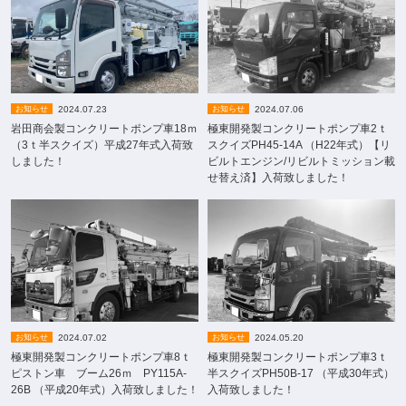
2024.07.23
2024.07.06
お知らせ
お知らせ
岩田商会製コンクリートポンプ車18ｍ
極東開発製コンクリートポンプ車2ｔ
（3ｔ半スクイズ）平成27年式入荷致
スクイズPH45-14A （H22年式）【リ
しました！
ビルトエンジン/リビルトミッション載
せ替え済】入荷致しました！
2024.07.02
2024.05.20
お知らせ
お知らせ
極東開発製コンクリートポンプ車8ｔ
極東開発製コンクリートポンプ車3ｔ
ピストン車 ブーム26ｍ PY115A-
半スクイズPH50B-17 （平成30年式）
26B （平成20年式）入荷致しました！
入荷致しました！