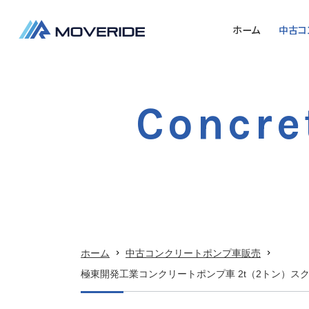
ホーム
中古コ
ホーム
中古コンクリートポンプ車販売
Concre
コンクリートポンプ車高価買取
当社の強み
ご購入までの流れ
会社概要
ホーム
中古コンクリートポンプ車販売
極東開発工業コンクリートポンプ車 2t（2トン）スク
お問い合わせ