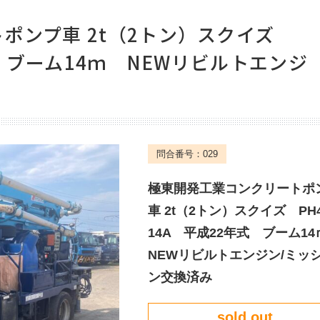
ポンプ車 2t（2トン）スクイズ
式 ブーム14ｍ NEWリビルトエンジ
045-900-8604
月～土曜日（祝祭日を除く）お電話は年中無休でお待ちしております
問合番号：029
8：30
～
19：00
極東開発工業コンクリートポ
車 2t（2トン）スクイズ PH4
14A 平成22年式 ブーム1
NEWリビルトエンジン/ミッ
ン交換済み
sold out