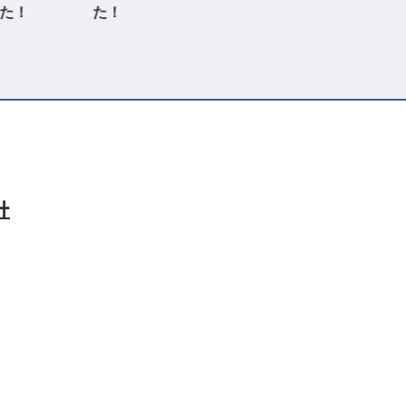
た！
た！
社