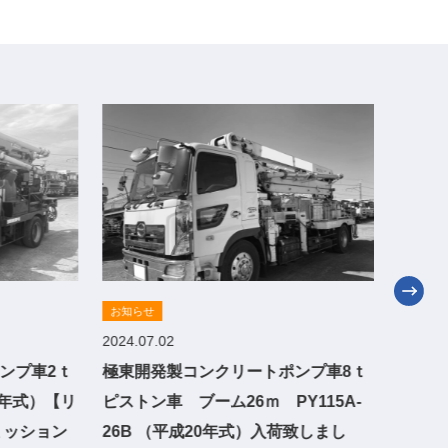
お知らせ
お知ら
2024.07.02
2024.0
ンプ車2ｔ
極東開発製コンクリートポンプ車8ｔ
極東開
22年式）【リ
ピストン車 ブーム26ｍ PY115A-
半スクイ
ミッション
26B （平成20年式）入荷致しまし
式）入