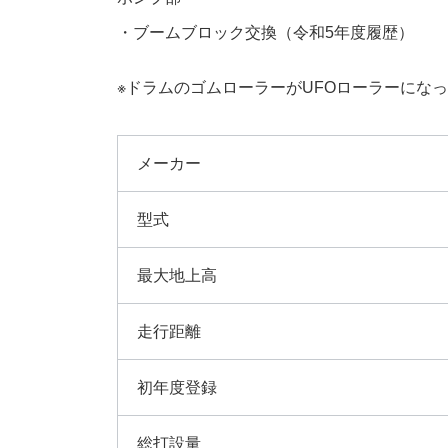
・ブームブロック交換（令和5年度履歴）
※ドラムのゴムローラーがUFOローラーにな
メーカー
型式
最大地上高
走行距離
初年度登録
総打設量