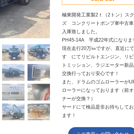
極東開発工業製2ｔ（2トン）ス
ズ コンクリートポンプ車中古車
入庫致しました。
PH45-14A 平成22年式になり
現在走行20万㎞ですが、直近に
すゞにてリビルトエンジン、リビ
トミッション、ラジエーター新品
交換行っており安心です！
また、ドラムのゴムローラーがU
ローラーになっております（前オ
ナーが交換？）
ヤードにて検品是非お待ちしてお
ます！