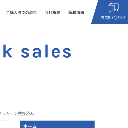
ご購入までの流れ
会社概要
新着情報
閉じる
お問い合わせ
k sales
8：30
～
19：00
月～土曜日（祝祭日を除く）お電話は年中無休
でお待ちしております♪
/ミッション交換済み
ホーム