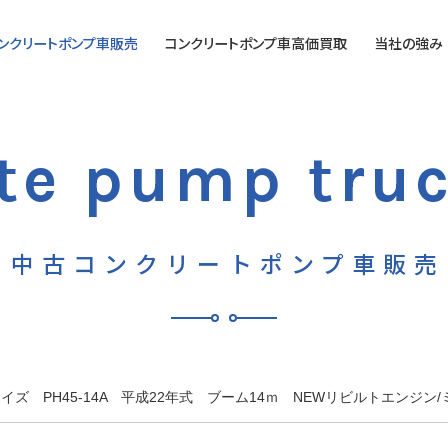
ンクリートポンプ車販売
コンクリートポンプ車高価買取
当社の強み
コンクリートポンプ車高
価買取のご案内
te pump truc
高価買取人気機種【コン
クリートポンプ車】
営業時間
中古コンクリートポンプ車販売
営業日
イズ PH45-14A 平成22年式 ブーム14ｍ NEWリビルトエンジン