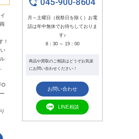
045-900-8604
クイ
月～土曜日（祝祭日を除く）お電
両
話は年中無休でお待ちしておりま
す♪
ます！
8：30
～
19：00
てい
ル
商品や買取のご相談はどうぞお気楽
、
にお問い合わせください！
FO
ー
LINE相談
り