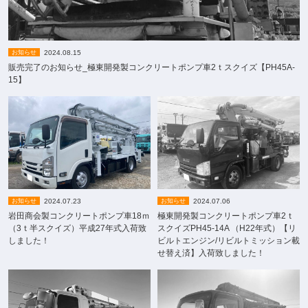
2024.08.15
お知らせ
販売完了のお知らせ_極東開発製コンクリートポンプ車2ｔスクイズ【PH45A-
15】
2024.07.23
2024.07.06
お知らせ
お知らせ
岩田商会製コンクリートポンプ車18ｍ
極東開発製コンクリートポンプ車2ｔ
（3ｔ半スクイズ）平成27年式入荷致
スクイズPH45-14A （H22年式）【リ
しました！
ビルトエンジン/リビルトミッション載
せ替え済】入荷致しました！