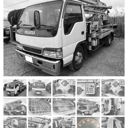
プライバシーポリシー
045-900-8604
月～土曜日（祝祭日を除く）お電話は年中無休でお待ちしてお
ります♪
8：30
～
19：00
商品や買取のご相談はどうぞお気楽にお問い合わせくださ
い！
閉じる